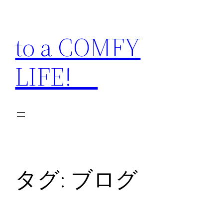
内
容
to a COMFY
を
ス
LIFE!
キ
ッ
プ
タグ:
ブログ